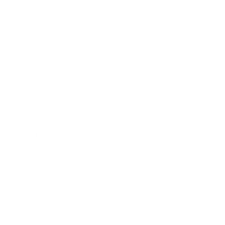
02.09.2025
10. 9. 2025
Pozývame vás na Repný deň 2025, ktorý organizuje
spoločnosť Považský cukor a.s.,
10. septembra 2025 od
9:00
v priestoroch Vysokoškolského poľnohospodárskeho
podniku SPU v Oponiciach.
Program:
9:00 Registrácia účastníkov
9:30 Otvorenie a príhovor - prof. Ing. Pavol Findura,