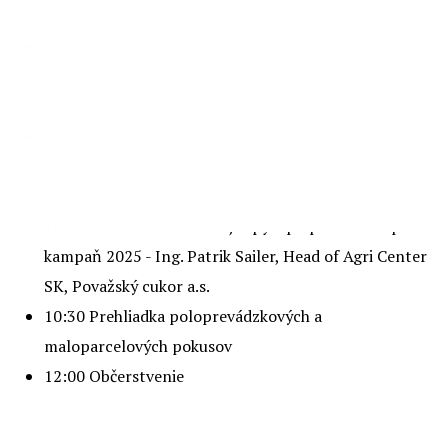
PhD., prorektor pre komunikáciu a prax SPU
9:40 Aktuálna situácia v pestovaní cukrovej repy -
Ing. Róbert Kovács, predseda predstavenstva ZPCR
SR
10:00 Výhľad a vývoj trhu s cukrom - Ing. Michal
Abelovič, MSc., predseda predstavenstva Považský
cukor a.s.
10:20 Pestovanie cukrovej repy a príprava na repnú
kampaň 2025 - Ing. Patrik Sailer, Head of Agri Center
SK, Považský cukor a.s.
10:30 Prehliadka poloprevádzkových a
maloparcelových pokusov
12:00 Občerstvenie