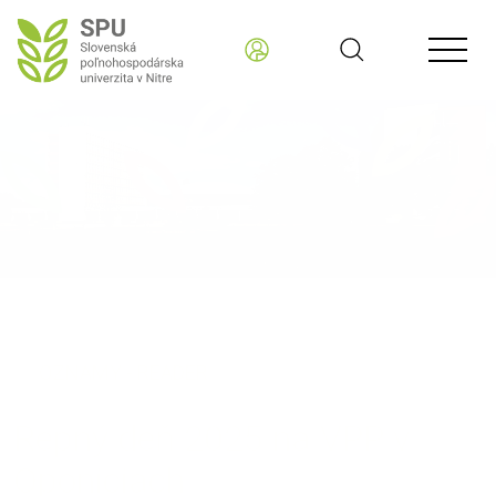
Slovenská poľnohospodárska univerzita v Nitre SK
OZNAMY - READER
Repný deň 2025 na VPP v
Oponiciach