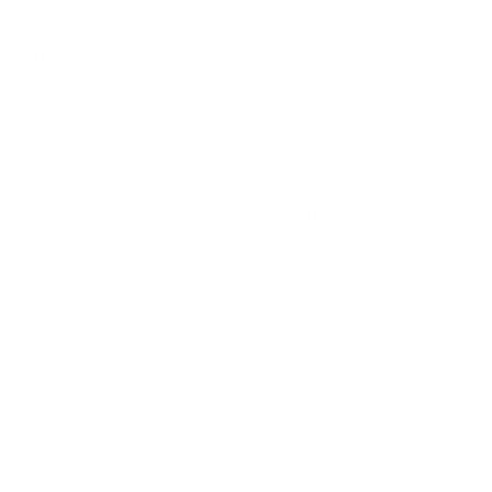
dodávateľských vzťahov, inovácií, digitalizácie a
udržateľných riešení v oblasti výroby, distribúcie a predaja
potravín.
„Sme presvedčení, že budúcnosť slovenského
maloobchodu a potravinárstva stojí na prepájaní
vzdelávania, výskumu a reálnej praxe. Spoluprácu so
Slovenskou poľnohospodárskou univerzitou v Nitre
vnímame ako prirodzené partnerstvo, ktoré nám umožní
ešte intenzívnejšie podporovať slovenských výrobcov,
inovácie aj rozvoj regiónov,“ povedal predseda
predstavenstva, COOP Jednota Slovensko, Ján Bilinský.
Z médií: