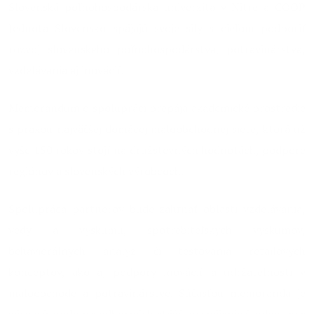
Slovenská poľnohospodárska univerzita v Nitre a COOP
Jednota Slovensko spájajú svoje sily s cieľom podporiť
rozvoj slovenského poľnohospodárstva, potravinárstva,
vzdelávania aj inovácií.
Memorandum o spolupráci prepája akademické prostredie
s praxou najväčšej domácej maloobchodnej siete, ktorá už
vyše 150 rokov stojí na družstevných hodnotách, podpore
regiónov a slovenských výrobcoch.
Spolupráca partnerov bude zahŕňať oblasti vzdelávania,
vedy a výskumu, spotrebiteľských výskumov,
behaviorálnych analýz či testovania retailových
konceptov, ako aj podpory inovácií a udržateľnosti v
maloobchode a potravinárstve. Súčasťou memoranda je