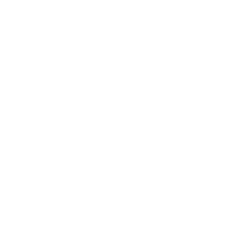
zároveň podpora odborných stáží, prepájanie študentov s
praxou, spoločné výskumné projekty, ako aj rozvoj aktivít
zameraných na podporu slovenských výrobcov a
regionálnej ekonomiky.
„Pre univerzitu je mimoriadne dôležité prepájať
vzdelávanie a výskum s reálnou praxou. Teší nás
spolupráca s partnerom, ktorý dlhodobo podporuje
slovenské regióny, domácich výrobcov aj rozvoj
slovenského potravinárstva. Veríme, že spoločné projekty
prinesú nové príležitosti pre študentov, výskumníkov aj
odbornú prax,“ uviedla rektorka SPU v Nitre Klaudia
Halászová.
Spoločným cieľom partnerov je podporovať rozvoj
slovenského družstevného podnikania, lokálnych