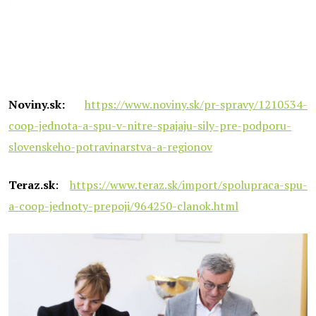
Pravda:
h
ttps://komercnespravy.pravda.sk/potraviny/clanok/80950
coop-jednota-a-spu-v-nitre-spajaju-sily-pre-podporu-
slovenskeho-potravinarstva-a-regionov/
Noviny.sk:
https://www.noviny.sk/pr-spravy/1210534-
coop-jednota-a-spu-v-nitre-spajaju-sily-pre-podporu-
slovenskeho-potravinarstva-a-regionov
Teraz.sk
:
https://www.teraz.sk/import/spolupraca-spu-
a-coop-jednoty-prepoji/964250-clanok.html