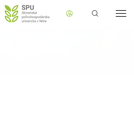
Slovenská poľnohospodárska univerzita v Nitre SK
AKTUÁLNE INFORMÁCIE - READER
SPU v Nitre a COOP Jednota
spájajú sily pre podporu