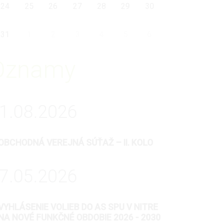
24
25
26
27
28
29
30
31
1
2
3
4
5
6
Oznamy
1.08.2026
OBCHODNÁ VEREJNÁ SÚŤAŽ – II. KOLO
7.05.2026
VYHLÁSENIE VOLIEB DO AS SPU V NITRE
NA NOVÉ FUNKČNÉ OBDOBIE 2026 - 2030