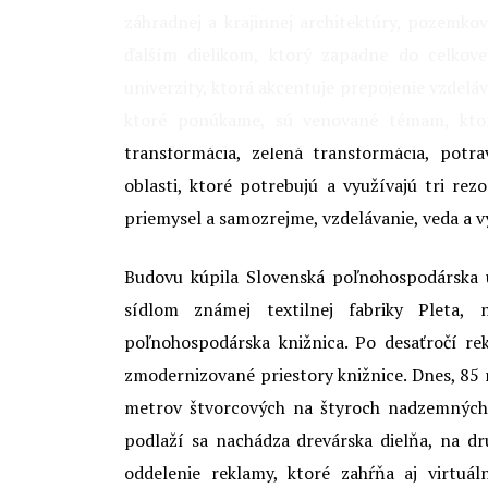
záhradnej a krajinnej architektúry, pozemko
ďalším dielikom, ktorý zapadne do celkovej
univerzity, ktorá akcentuje prepojenie vzdelá
ktoré ponúkame, sú venované témam, ktor
transformácia, zelená transformácia, potr
oblasti, ktoré potrebujú a využívajú tri rez
priemysel a samozrejme, vzdelávanie, veda a v
Budovu kúpila Slovenská poľnohospodárska u
sídlom známej textilnej fabriky Pleta,
poľnohospodárska knižnica. Po desaťročí re
zmodernizované priestory knižnice. Dnes, 85 r
metrov štvorcových na štyroch nadzemných 
podlaží sa nachádza drevárska dielňa, na dr
oddelenie reklamy, ktoré zahŕňa aj virtuál