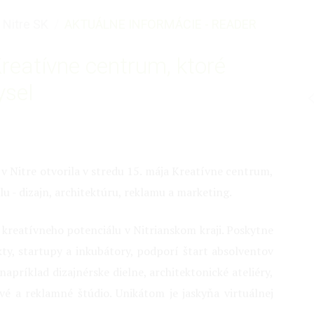
 Nitre SK
AKTUÁLNE INFORMÁCIE - READER
Kreatívne centrum, ktoré
ysel
v Nitre otvorila v stredu 15. mája Kreatívne centrum,
u - dizajn, architektúru, reklamu a marketing.
 kreatívneho potenciálu v Nitrianskom kraji. Poskytne
ty, startupy a inkubátory, podporí štart absolventov
napríklad dizajnérske dielne, architektonické ateliéry,
vé a reklamné štúdio. Unikátom je jaskyňa virtuálnej