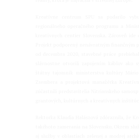
reality, ktorá je najväčšia v strednej Európe.
Kreatívne centrum SPU sa podarilo vybu
regionálneho operačného programu a Minist
kreatívnych centier Slovenska. Zároveň ide
Projekt podporený nenávratným finančným pr
od decembra 2020, stavebné práce prebieha
slávnostne otvorili zapojením káblov ako 
štátny tajomník ministerstva kultúry Mári
Zsembera a projektová manažérka Kreatívn
zúčastnili predstavitelia Nitrianskeho samosp
grantových, kultúrnych a kreatívnych inštitúci
Rektorka Klaudia Halászová zdôraznila, že 
takéhoto zamerania na Slovensku. Okrem služi
aj služby v oblastiach zelenej a modrej archi