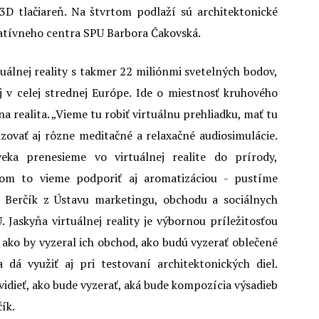
3D tlačiareň. Na štvrtom podlaží sú architektonické
eatívneho centra SPU Barbora Čakovská.
tuálnej reality s takmer 22 miliónmi svetelných bodov,
aj v celej strednej Európe. Ide o miestnosť kruhového
na realita. „Vieme tu robiť virtuálnu prehliadku, mať tu
zovať aj rôzne meditačné a relaxačné audiosimulácie.
ka prenesieme vo virtuálnej realite do prírody,
čom to vieme podporiť aj aromatizáciou - pustíme
ub Berčík z Ústavu marketingu, obchodu a sociálnych
Jaskyňa virtuálnej reality je výbornou príležitosťou
, ako by vyzeral ich obchod, ako budú vyzerať oblečené
dá využiť aj pri testovaní architektonických diel.
idieť, ako bude vyzerať, aká bude kompozícia výsadieb
čík.