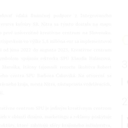
dovať vďaka finančnej podpore z Integrovaného
erstva kultúry SR. Nitra sa týmto dostala na mapu
 o prvé univerzitné kreatívne centrum na Slovensku.
íspevkom vo výške 5,8 milióna eur sa implementoval
li od júna 2022 do augusta 2023. Kreatívne centrum
symbolom spájania rektorka SPU Klaudia Halászová,
3
o Maruška, štátny tajomník rezortu školstva Robert
eho centra SPU Barbora Čakovská. Na otvorení sa
rávneho kraja, mesta Nitra, zástupcovia vzdelávacích,
í.
2
Kreatívne centrum SPU je jediným kreatívnym centrom
eb v oblasti dizajnu, marketingu a reklamy poskytuje
tektúry, ktoré zahŕňajú sféry krajinného inžinierstva,