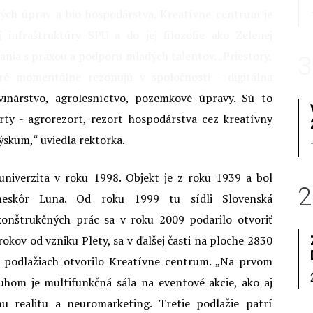
vých úprav a bio hospodárstva. Kreatívne centrum je
 infraštruktúry SPU a do jej filozofie ako Zelenej
vania s praxou a podporu mladých talentov. „Priestory,
3
é momentálne rezonujú v spoločnosti - digitálna
avinárstvo, agrolesníctvo, pozemkové úpravy. Sú to
orty - agrorezort, rezort hospodárstva cez kreatívny
ýskum,“ uviedla rektorka.
niverzita v roku 1998. Objekt je z roku 1939 a bol
2
 neskôr Luna. Od roku 1999 tu sídli Slovenská
konštrukčných prác sa v roku 2009 podarilo otvoriť
okov od vzniku Plety, sa v ďalšej časti na ploche 2830
podlažiach otvorilo Kreatívne centrum. „Na prvom
uhom je multifunkčná sála na eventové akcie, ako aj
nu realitu a neuromarketing. Tretie podlažie patrí