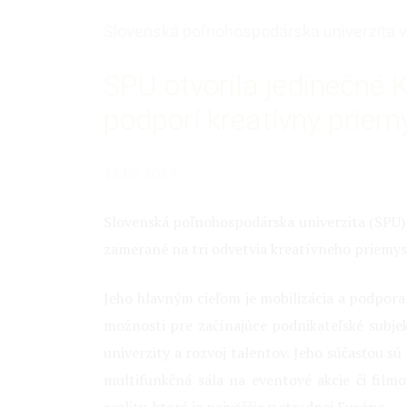
Slovenská poľnohospodárska univerzita v
SPU otvorila jedinečné 
podporí kreatívny priem
15.05.2024
Slovenská poľnohospodárska univerzita (SPU) 
zamerané na tri odvetvia kreatívneho priemysl
Jeho hlavným cieľom je mobilizácia a podpora
možnosti pre začínajúce podnikateľské subjek
univerzity a rozvoj talentov. Jeho súčasťou sú 
multifunkčná sála na eventové akcie či filmo