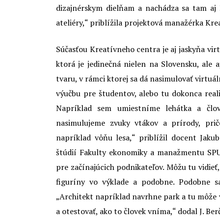
dizajnérskym dielňam a nachádza sa tam aj 
ateliéry,“ priblížila projektová manažérka Kr
Súčasťou Kreatívneho centra je aj jaskyňa vir
ktorá je jedinečná nielen na Slovensku, ale 
tvaru, v rámci ktorej sa dá nasimulovať virtuál
výučbu pre študentov, alebo tu dokonca reali
Napríklad sem umiestníme lehátka a člove
nasimulujeme zvuky vtákov a prírody, pri
napríklad vôňu lesa,“ priblížil docent Jak
štúdií Fakulty ekonomiky a manažmentu SPU. 
pre začínajúcich podnikateľov. Môžu tu vidieť
figuríny vo výklade a podobne. Podobne sa 
„Architekt napríklad navrhne park a tu môže v
a otestovať, ako to človek vníma,“ dodal J. Ber