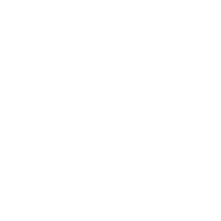
potravinárstva - sa začala „Revitalizácia experimentáleho
centra výkrmnosti a výťažnosti“ s nákladmi viac ako 700-
tisíc eur a termínom dokončenia v máji 2026. Ďalším
rozbehnutým investičným projektom, ktorý sa má ukončiť
už v najbližších týždňoch, je dobudovanie technologickej
časti zrkadliska pred hlavnou budovou univerzity.
„V Parku Botanickej záhrady SPU sme začali s
vypracovaním Dokumentu starostlivosti o dreviny.
Značením a odborným posúdením prejde postupne celý
areál univerzity, čím opäť prispejeme k našim zeleným
cieľom. V tomto duchu pokračuje aj rekonštrukcia už tretej
časti areálu univerzity,“ poukázala K. Halászová s
dodatkom, že z projektových podpôr už univerzita
investovala do svojho zeleného areálu viac ako 3 milióny