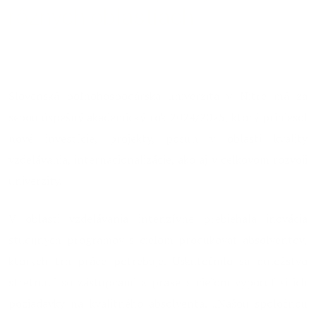
rôznych oblastiach
02.10.2025
Slovenská poľnohospodárska univerzita v Nitre má za
sebou úspešný akademický rok 2024/2025, ktorý priniesol
nové investície, projekty, posun v oblasti kvality
vzdelávania, internacionalizácie, ako aj v celkovom rozvoji
univerzity.
V oblasti vzdelávania intenzívne prebiehala inovácia
študijných programov s cieľom produkovať absolventov,
ktorých trh práce potrebuje. Uskutočnilo sa množstvo
stretnutí so zástupcami z praxe s cieľom vypočuť si ich
požiadavky na kvalitného absolventa. „Našou spoločnou