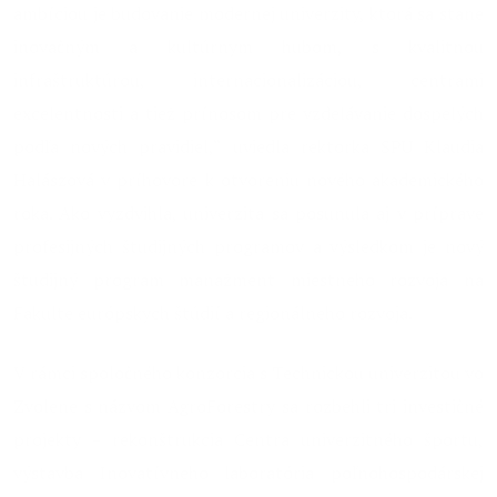
ambíciou je budovanie modernej univerzity, ktorá sa stane
inovačným a kultúrnym hubom, s kvalitnou
infraštruktúrou, internacionalizáciou, centrami
excelentnosti a tiež prínosom pre vzdelávanie dospelých
podľa nových pravidiel,“ uviedla rektorka SPU Klaudia
Halászová v príhovore k otvoreniu nového akademického
roka. Ako vyzdvihla, univerzita sa posunula aj v príprave
profesijných študijných programov a výsledkom je nový
študijný program manažment miestneho rozvoja na
Fakulte európskych štúdií a regionálneho rozvoja.
V rámci spoločného konzorcia s Technickou univerzitou vo
Zvolene s názvom AgroForestry sa rozbehli tri investičné
projekty – rekonštrukcia Centra univerzitného športu,
výstavba Inovatívneho laboratória poľnohospodárskej