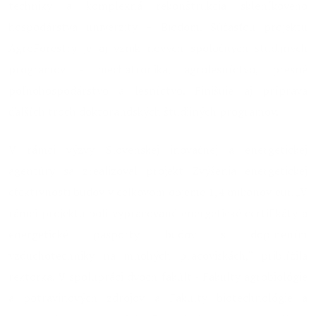
techniky a komplexná rekonštrukcia skleníkového
hospodárstva univerzity – Biodom. Súčasťou projektu
AgroForestry je aj vznik nových spoločných študijných
programov - mechatronika, agrolesníctvo, presné
poľnohospodárstvo a lesníctvo. Finišuje aj príprava
ďalších troch doktorandských študijných programov.
V rámci výzvy Slovenskej inovačnej a energetickej
agentúry sa zrealizoval projekt Zvýšenia energetickej
efektívnosti budov v celkovom objeme 1,4 miliónov eur. „V
rámci projektu boli vypracované energetické certifikáty a
energetické pasporty budov s doplnením
vzduchotechniky na mnohých pracoviskách,“ priblížila
rektorka. V spolupráci dvoch fakúlt - Fakulty agrobiológie
a potravinových zdrojov a Fakulty biotechnológie a