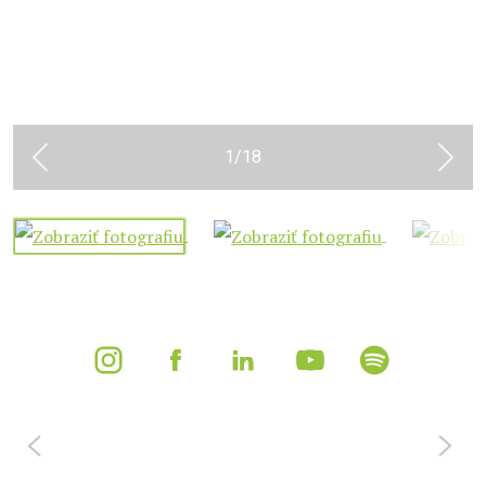
1
/
18
Previous
Next