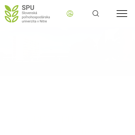
Slovenská poľnohospodárska univerzita v Nitre SK
AKTUÁLNE INFORMÁCIE - READER
REKTORKA: SPU má za sebou
mimoriadne úspešný rok v