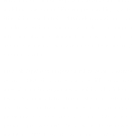
eur. V minulom roku sa tiež podarilo získať z Plánu obnovy
a odolnosti viac ako 3 milióny eur pre „matching“ granty,
štipendiá pre excelentných PhD. študentov a výskumníkov
a podobne. „Boli sme úspešní aj v projektoch na podporu
internacionalizácie v akademickom prostredí a auditu
úrovne internacionalizácie v objeme zhruba milión eur,“
doplnila rektorka.
Prvý rok úspešného fungovania má za sebou Kreatívne
centrum SPU aj Envirocentrum. V júli tohto roka
univerzita úspešne zorganizovala medzinárodný folklórny
festival Akademická Nitra, ktorý navštívilo množstvo ľudí
a stretol sa s pozitívnou odozvou. Fakulta agrobiológie a
potravinových zdrojov otvorila v máji 2025 výživovú
poradňu pre verejnosť. Darilo sa aj Potravinovému
inkubátoru SPU, ktorý už uviedol na trh rôzne druhy