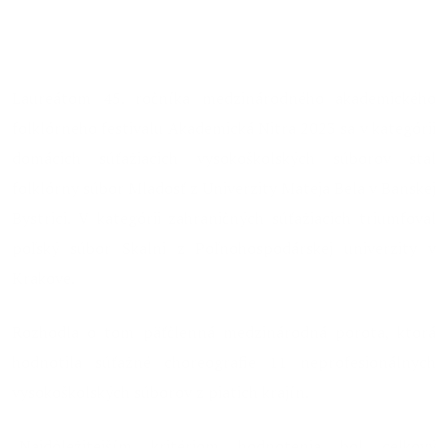
10.07.2023
Laureátom 45. ročníka medzinárodného akademického
folklórneho festivalu Akademická Nitra 2023 sa v kategórii
domácich súťažiacich vysokoškolských súborov stal
folklórny súbor Mladosť z Univerzity Mateja Bela v Banskej
Bystrici. V kategórii zahraničných súťažiacich triumfoval
poľský súbor Skalni z Poľnohospodárskej univerzity v
Krakove.
Rozhodla o tom päťčlenná medzinárodná porota, ktorá
hodnotila súťažné choreografie 11 neprofesionálnych
vysokoškolských súborov z piatich krajín.
„Najdôležitejším kritériom hodnotenia bol celkový