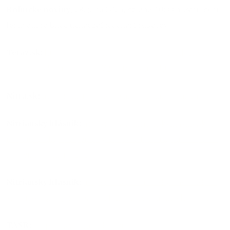
Roľnícke noviny,
28. júna 2023, strana 10: O hlavnú cenu
festivalu sa bude uchádzať jedenásť súborov
Teraz.sk
:
https://www.teraz.sk/spravy/11-folklornych-
suborov-zabojuje-na-aka/726348-clanok.html
Nitra.sk:
https://nitra.sk/festival-akademicka-nitra/
Nitriansky hlásnik
:
https://www.nitrianskyhlasnik.sk/45-
medzinarodny-akademicky-festival-folkornych-suborov-
akademicka-nitra-2023/
Nitriansky hlásnik:
https://www.nitrianskyhlasnik.sk/o-
slovenske-gajdy-zabojuje-11-neprofesionalnych-suborov/
TASR:
https://www.tasr.sk/tasr-