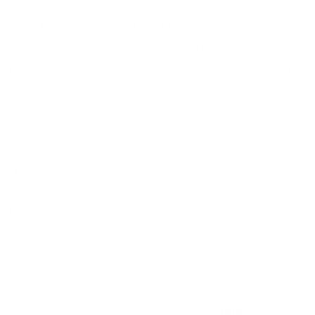
Porota udelila aj cenu za mimoriadny spevácky výkon
Márii Mamrilováz z FS Hornád z Univerzity Pavla Jozefa
Šafárika v Košiciach a cenu za mimoriadny tanečný výkon
Matúšovi Urbanovi zo súboru Mladosť z Univerzity Mateja
Bela v Banskej Bystrici. Všetky súbory si odniesli diplom za
účasť.
O rok bude organizátorom festivalu Technická univerzita
(TU) vo Zvolene – tento raz Akademického Zvolena 2024.
Z rúk prezidenta AN 2023 Pavla Finduru si štafetu
festivalu v Nitre prevzal prorektor TU pre vonkajšie
vzťahy Branislav Olah.
Foto: FS Mladosť a FS Skalni.
Autor snímok:
Radoslav