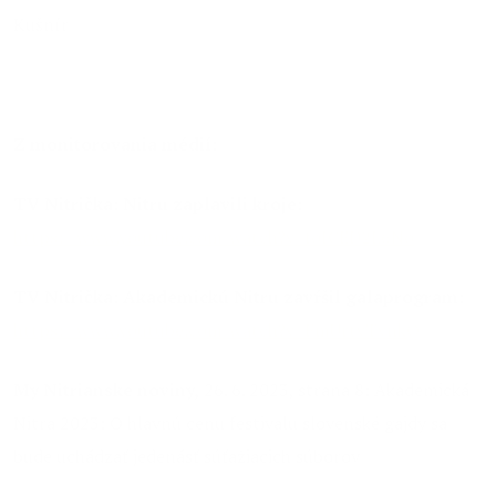
Kušnír
Z monitorovania médií:
TV Nitrička: Nitru zaplavili kroje:
https://www.youtube.com/watch?v=foICED2L6No
TV Nitrička: Akademickú Nitru zavŕšil galaprogram:
https://www.youtube.com/watch?v=FmUrtvTvnkQ
My Nitrianske noviny,
26. 6. 2023, strana 8: Akademická
Nitra 2023: O hlavnú cenu festivalu slovenské gajdy sa
bude uchádzať jedenásť súťažiacich súborov