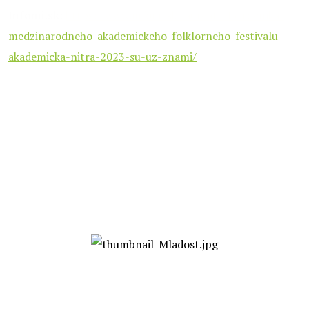
Infomi.sk
:
https://www.infomi.sk/laureati-45-rocnika-
medzinarodneho-akademickeho-folklorneho-festivalu-
akademicka-nitra-2023-su-uz-znami/