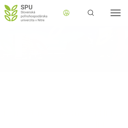
Slovenská poľnohospodárska univerzita v Nitre SK
AKTUÁLNE INFORMÁCIE - READER
Laureátmi Akademickej Nitry
2023 sú Mladosť a Skalni