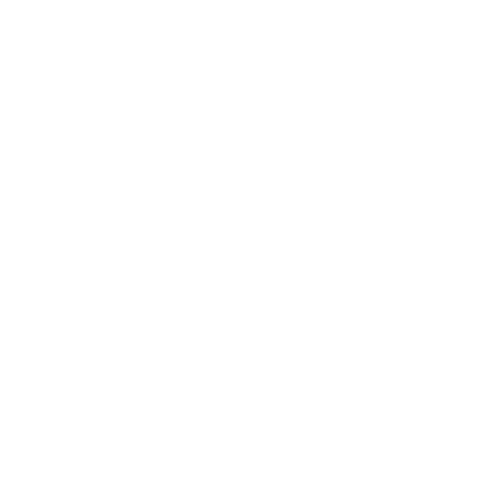
ktorý predstavil tance novej vrstvy z prostredia Banátu z
Rumunska a Vojvodiny, Sriemu a Báčky. Choreografia
Tatiany a Martina Urbanovcov zaujala rôznymi
regionálnymi typmi zábavných tanečných foriem z
krajanských enkláv Dolnej zeme.
Súbor Skalni bodoval s programovým číslom Zbojnícky
marš. Jeho pôsobivá choreografia vychádza z typických
goralských tancov poľského regiónu Podhalie.
Obaja laureáti získali festivalovú cenu – slovenské gajdy z
dielne výrobcu ľudových hudobných nástrojov Drahoša
Daloša. Výsledky boli vyhlásené 7. júla na galaprograme v
Divadle Andreja Bagara.