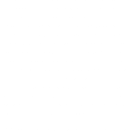
umelecký dojem, vyznenie diela. Folklór na scéne je totiž
synkretický jav, keď nevieme oddeliť jeho hlavné zložky –
tanec, hudbu, spev od dramaturgie a réžie, obsahových a
výtvarných zložiek, ktoré ho spájajú s ďalšími prejavmi
ľudovej kultúry, ako sú obyčaje, kroje a podobne,“ uviedol
vedúci odbornej poroty, generálny riaditeľ Slovenského
ľudového umeleckého kolektívu (SĽUK) Juraj Hamar. Podľa
jeho slov, kvalita všetkých súborov bola veľmi vysoká.
„Napriek tomu sme nemali až takú zložitú úlohu
rozhodnúť, kto bude laureátom. Niektorí mimoriadne
vynikali v každej zložke, a to rovnako na slovenskej, ako aj
zahraničnej strane. Porota sa zhodla takmer
jednomyseľne, čo ma veľmi teší,“ dodal Hamar.
FS Mladosť si odniesol titul za program s názvom Žúrka,