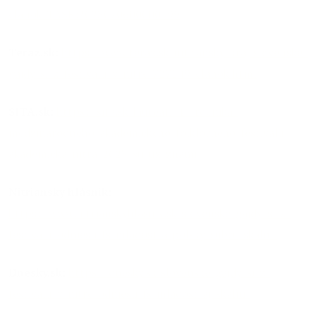
clanok/TASR:2023070600000199
Teraz.sk:
https://www.teraz.sk/nitriansky-kraj/slovenske-
gajdy-si-z-festivalu-v-nitre/727249-clanok.html
SITA.sk:
https://sita.sk/laureati-45-rocnika-
medzinarodneho-akademickeho-folklorneho-festivalu-
akademicka-nitra-2023-su-uz-znami/
Nitriansky hlásnik
:
https://www.nitrianskyhlasnik.sk/slovenske-gajdy-si-z-
festivalu-odniesli-fs-mladost-a-polsky-subor-skalni/
Dnesky.sk:
https://dnesky.sk/slovenske-gajdy-si-z-
festivalu-v-nitre-odniesli-fs-mladost-aj-skalni/