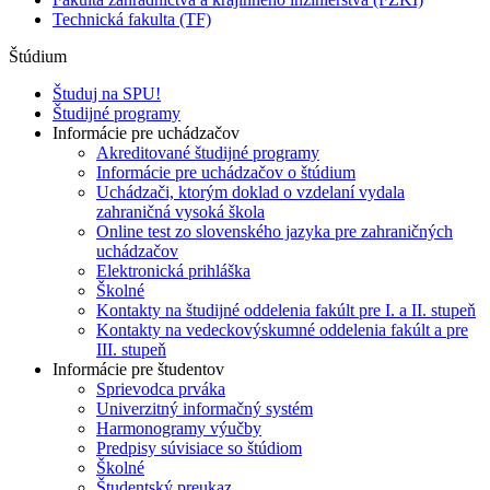
Technická fakulta (TF)
Štúdium
Študuj na SPU!
Študijné programy
Informácie pre uchádzačov
Akreditované študijné programy
Informácie pre uchádzačov o štúdium
Uchádzači, ktorým doklad o vzdelaní vydala
zahraničná vysoká škola
Online test zo slovenského jazyka pre zahraničných
uchádzačov
Elektronická prihláška
Školné
Kontakty na študijné oddelenia fakúlt pre I. a II. stupeň
Kontakty na vedeckovýskumné oddelenia fakúlt a pre
III. stupeň
Informácie pre študentov
Sprievodca prváka
Univerzitný informačný systém
Harmonogramy výučby
Predpisy súvisiace so štúdiom
Školné
Študentský preukaz