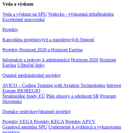
Veda a výskum
Veda a výskum na SPU
Vedecko - výskumná infraštruktúra
Excelentné pracoviská
Projekty
Kancelária projektových a transferových činností
Projekty Horizont 2020 a Horizont Európa
Informácie a pokyny k administrácii
Horizont 2020
Horizont
Európa
Užitočné linky
Ostatné medzinárodné projekty
AVICO – Coding Training with Aviation Technologies
Interreg
Europe BIOREGIO
Štrukturálne fondy EÚ
Plán obnovy a odolnosti SR
Program
Slovensko
Domáce vedeckovýskumné projekty
Projekty VEGA
Projekty KEGA
Projekty APVV
Grantová agentúra SPU
Usmernenie k evidencii a vykazovaniu
projektov