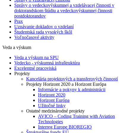
Správy o vedeckovýskumnej a vzdelávacej činnosti v
doktorandskom štúdiu a vedeckovýskumnej činnosti
postdoktorandov
Prax
Uznávanie dokladov o vzdelaní
Študentská rada vysokých škôl
Voľnočasové aktivity
Veda a výskum
Veda a výskum na SPU
Vedecko - výskumná infraštruktúra
Excelentné pracoviská
Projekty
Kancelária projektových a transferových činností
Projekty Horizont 2020 a Horizont Európa
Informácie a pokyny k administrácii
Horizont 2020
Horizont Európa
Užitočné linky
Ostatné medzinárodné projekty
AVICO – Coding Training with Aviation
Technologies
Interreg Europe BIOREGIO
Štrukturálne fondy EÚ