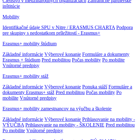
Členstvo v medzinárodných organizáciach
Zahraničné partnerské
inštitúcie
Mobility
Identifikačné údaje SPU v Nitre / ERASMUS CHARTA
Podpora
pre skupiny s nedostatkom príležitostí - Erasmus+
Erasmus+ mobility štúdium
Základné informácie
Výberové konanie
Formuláre a dokumenty
Erasmus + štúdium
Pred mobilitou
Počas mobility
Po mobilite
Vnútorné predpisy
Erasmus+ mobility stáž
Základné informácie
Výberové konanie
Ponuka stáží
Formuláre a
dokumenty Erasmus+ stáž
Pred mobilitou
Počas mobility
Po
mobilite
Vnútorné predpisy
Erasmus+ mobility zamestnancov na výučbu a školenie
Základné informácie
Výberové konanie
Prihlasovanie na mobility -
VÝUČBA
Prihlasovanie na mobility - ŠKOLENIE
Pred mobilitou
Po mobilite
Vnútorné predpisy