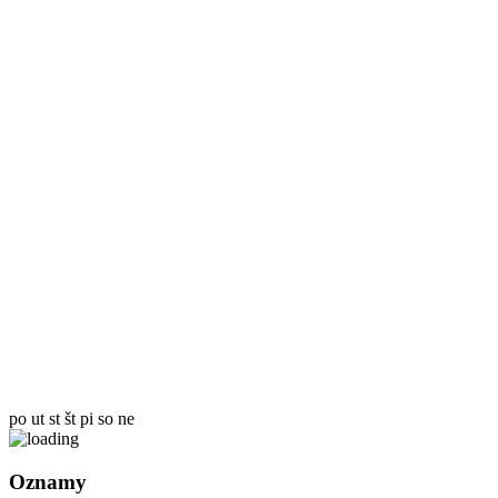
po
ut
st
št
pi
so
ne
Oznamy