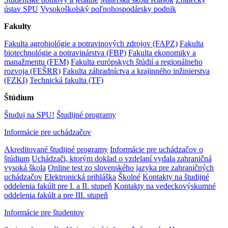
ústav SPU
Vysokoškolský poľnohospodársky podnik
Fakulty
Fakulta agrobiológie a potravinových zdrojov (FAPZ)
Fakulta
biotechnológie a potravinárstva (FBP)
Fakulta ekonomiky a
manažmentu (FEM)
Fakulta európskych štúdií a regionálneho
rozvoja (FEŠRR)
Fakulta záhradníctva a krajinného inžinierstva
(FZKI)
Technická fakulta (TF)
Štúdium
Študuj na SPU!
Študijné programy
Informácie pre uchádzačov
Akreditované študijné programy
Informácie pre uchádzačov o
štúdium
Uchádzači, ktorým doklad o vzdelaní vydala zahraničná
vysoká škola
Online test zo slovenského jazyka pre zahraničných
uchádzačov
Elektronická prihláška
Školné
Kontakty na študijné
oddelenia fakúlt pre I. a II. stupeň
Kontakty na vedeckovýskumné
oddelenia fakúlt a pre III. stupeň
Informácie pre študentov