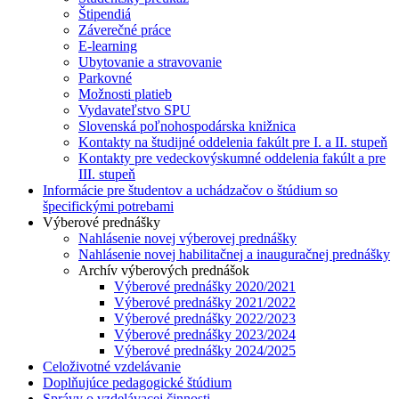
Štipendiá
Záverečné práce
E-learning
Ubytovanie a stravovanie
Parkovné
Možnosti platieb
Vydavateľstvo SPU
Slovenská poľnohospodárska knižnica
Kontakty na študijné oddelenia fakúlt pre I. a II. stupeň
Kontakty pre vedeckovýskumné oddelenia fakúlt a pre
III. stupeň
Informácie pre študentov a uchádzačov o štúdium so
špecifickými potrebami
Výberové prednášky
Nahlásenie novej výberovej prednášky
Nahlásenie novej habilitačnej a inauguračnej prednášky
Archív výberových prednášok
Výberové prednášky 2020/2021
Výberové prednášky 2021/2022
Výberové prednášky 2022/2023
Výberové prednášky 2023/2024
Výberové prednášky 2024/2025
Celoživotné vzdelávanie
Doplňujúce pedagogické štúdium
Správy o vzdelávacej činnosti