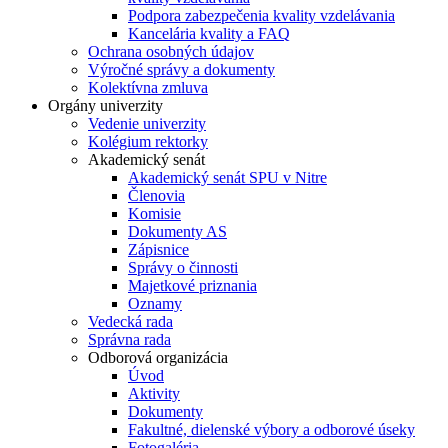
Podpora zabezpečenia kvality vzdelávania
Kancelária kvality a FAQ
Ochrana osobných údajov
Výročné správy a dokumenty
Kolektívna zmluva
Orgány univerzity
Vedenie univerzity
Kolégium rektorky
Akademický senát
Akademický senát SPU v Nitre
Členovia
Komisie
Dokumenty AS
Zápisnice
Správy o činnosti
Majetkové priznania
Oznamy
Vedecká rada
Správna rada
Odborová organizácia
Úvod
Aktivity
Dokumenty
Fakultné, dielenské výbory a odborové úseky
Fotogaléria