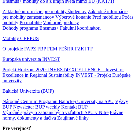
Erasmus+ mobility do a z krajín sveta mimo EÚ (KA171)
Základné informácie pre mobility študentov
Základné informácie
pre mobility zamestnancov
Výberové konanie
Pred mobilitou
Počas
mobility
Po mobilite
Vnútorné predpisy
Dohody programu Erasmus+
Fakultní koordinátori
Mobility CEEPUS
O projekte
FAPZ
FBP
FEM
FEŠRR
FZKI
TF
Európska univerzita INVEST
Projekt Horizont 2020: INVEST4EXCELLENCE – Invest for
Excellence in Regional Sustainability
INVEST - Projekt Európske
univerzity
Baltická Univerzita (BUP)
Národné Centrum Programu Baltickej Univerzity na SPU
Výzvy
BUP
Newsletter
BUP weekly
Kontakt BUP
Výročné správy o zahraničných vzťahoch SPU v Nitre
Právne
normy, dokumenty a tlačivá
Zaujímavé linky
Pre verejnosť