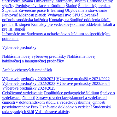
Sprievodca prváka
Univerzitný informačný systém
Harmonogramy
výučby
Predpisy súvisiace so štúdiom
Školné
Študentský preukaz
Štipendiá
Záverečné práce
E-learning
Ubytovanie a stravovanie
Parkovné
Možnosti platieb
Vydavateľstvo SPU
Slovenská
poľnohospodárska knižnica
Kontakty na študijné oddelenia fakúlt
pre I. a II. stupeň
Kontakty pre vedeckovýskumné oddelenia fakúlt a
pre III. stupeň
Informácie pre študentov a uchádzačov o štúdium so špecifickými
potrebami
Výberové prednášky
Nahlásenie novej výberovej prednášky
Nahlásenie novej
habilitačnej a inauguračnej prednášky
Archív výberových prednášok
Výberové prednášky 2020/2021
Výberové prednášky 2021/2022
Výberové prednášky 2022/2023
Výberové prednášky 2023/2024
Výberové prednášky 2024/2025
Celoživotné vzdelávanie
Doplňujúce pedagogické štúdium
Správy o
vzdelávacej činnosti
Správy o vedeckovýskumnej a vzdelávacej
činnosti v doktorandskom štúdiu a vedeckovýskumnej činnosti
postdoktorandov
Prax
Uznávanie dokladov o vzdelaní
Študentská
rada vysokých škôl
Voľnočasové aktivity