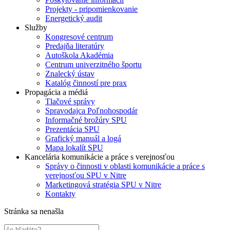
Projekty - pripomienkovanie
Energetický audit
Služby
Kongresové centrum
Predajňa literatúry
Autoškola Akadémia
Centrum univerzitného športu
Znalecký ústav
Katalóg činností pre prax
Propagácia a médiá
Tlačové správy
Spravodajca Poľnohospodár
Informačné brožúry SPU
Prezentácia SPU
Grafický manuál a logá
Mapa lokalít SPU
Kancelária komunikácie a práce s verejnosťou
Správy o činnosti v oblasti komunikácie a práce s
verejnosťou SPU v Nitre
Marketingová stratégia SPU v Nitre
Kontakty
Stránka sa nenašla