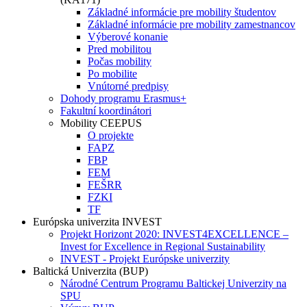
Základné informácie pre mobility študentov
Základné informácie pre mobility zamestnancov
Výberové konanie
Pred mobilitou
Počas mobility
Po mobilite
Vnútorné predpisy
Dohody programu Erasmus+
Fakultní koordinátori
Mobility CEEPUS
O projekte
FAPZ
FBP
FEM
FEŠRR
FZKI
TF
Európska univerzita INVEST
Projekt Horizont 2020: INVEST4EXCELLENCE –
Invest for Excellence in Regional Sustainability
INVEST - Projekt Európske univerzity
Baltická Univerzita (BUP)
Národné Centrum Programu Baltickej Univerzity na
SPU