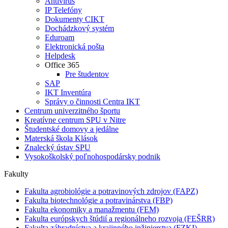
Antivírus
IP Telefóny
Dokumenty CIKT
Dochádzkový systém
Eduroam
Elektronická pošta
Helpdesk
Office 365
Pre študentov
SAP
IKT Inventúra
Správy o činnosti Centra IKT
Centrum univerzitného športu
Kreatívne centrum SPU v Nitre
Študentské domovy a jedálne
Materská škola Klások
Znalecký ústav SPU
Vysokoškolský poľnohospodársky podnik
Fakulty
Fakulta agrobiológie a potravinových zdrojov (FAPZ)
Fakulta biotechnológie a potravinárstva (FBP)
Fakulta ekonomiky a manažmentu (FEM)
Fakulta európskych štúdií a regionálneho rozvoja (FEŠRR)
Fakulta záhradníctva a krajinného inžinierstva (FZKI)