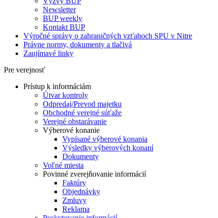
Výzvy BUP
Newsletter
BUP weekly
Kontakt BUP
Výročné správy o zahraničných vzťahoch SPU v Nitre
Právne normy, dokumenty a tlačivá
Zaujímavé linky
Pre verejnosť
Prístup k informáciám
Útvar kontroly
Odpredaj/Prevod majetku
Obchodné verejné súťaže
Verejné obstarávanie
Výberové konanie
Vypísané výberové konania
Výsledky výberových konaní
Dokumenty
Voľné miesta
Povinné zverejňovanie informácií
Faktúry
Objednávky
Zmluvy
Reklama
Poskytovanie informácií