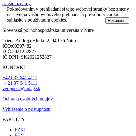
staršie oznamy
Pokračovaním v prehliadaní si tejto webovej stránky bez zmeny
nastavenia vášho webového prehliadača pre súbory cookie
súhlasíte s používaním cookies.
Dozvedieť sa viac
Rozumiem
Slovenská poľnohospodárska univerzita v Nitre
Trieda Andreja Hlinku 2, 949 76 Nitra
IČO:00397482
DIČ:2021252827
IČ DPH: SK2021252827
KONTAKT
+421 37 641 4111
+421 37 641 5111
verejnost@uniag.sk
Ochrana osobných údajov
Vyhlásenie o prístupnosti
FAKULTY
FZKI
FEM