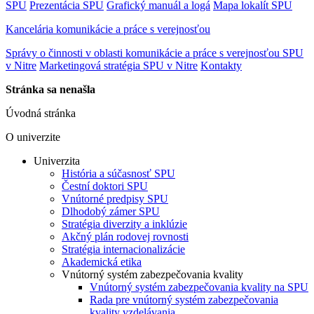
SPU
Prezentácia SPU
Grafický manuál a logá
Mapa lokalít SPU
Kancelária komunikácie a práce s verejnosťou
Správy o činnosti v oblasti komunikácie a práce s verejnosťou SPU
v Nitre
Marketingová stratégia SPU v Nitre
Kontakty
Stránka sa nenašla
Úvodná stránka
O univerzite
Univerzita
História a súčasnosť SPU
Čestní doktori SPU
Vnútorné predpisy SPU
Dlhodobý zámer SPU
Stratégia diverzity a inklúzie
Akčný plán rodovej rovnosti
Stratégia internacionalizácie
Akademická etika
Vnútorný systém zabezpečovania kvality
Vnútorný systém zabezpečovania kvality na SPU
Rada pre vnútorný systém zabezpečovania
kvality vzdelávania