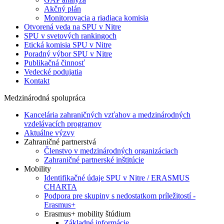
Akčný plán
Monitorovacia a riadiaca komisia
Otvorená veda na SPU v Nitre
SPU v svetových rankingoch
Etická komisia SPU v Nitre
Poradný výbor SPU v Nitre
Publikačná činnosť
Vedecké podujatia
Kontakt
Medzinárodná spolupráca
Kancelária zahraničných vzťahov a medzinárodných
vzdelávacích programov
Aktuálne výzvy
Zahraničné partnerstvá
Členstvo v medzinárodných organizáciach
Zahraničné partnerské inštitúcie
Mobility
Identifikačné údaje SPU v Nitre / ERASMUS
CHARTA
Podpora pre skupiny s nedostatkom príležitostí -
Erasmus+
Erasmus+ mobility štúdium
Základné informácie