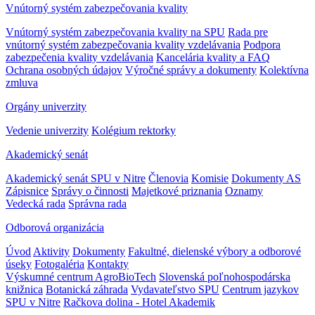
Vnútorný systém zabezpečovania kvality
Vnútorný systém zabezpečovania kvality na SPU
Rada pre
vnútorný systém zabezpečovania kvality vzdelávania
Podpora
zabezpečenia kvality vzdelávania
Kancelária kvality a FAQ
Ochrana osobných údajov
Výročné správy a dokumenty
Kolektívna
zmluva
Orgány univerzity
Vedenie univerzity
Kolégium rektorky
Akademický senát
Akademický senát SPU v Nitre
Členovia
Komisie
Dokumenty AS
Zápisnice
Správy o činnosti
Majetkové priznania
Oznamy
Vedecká rada
Správna rada
Odborová organizácia
Úvod
Aktivity
Dokumenty
Fakultné, dielenské výbory a odborové
úseky
Fotogaléria
Kontakty
Výskumné centrum AgroBioTech
Slovenská poľnohospodárska
knižnica
Botanická záhrada
Vydavateľstvo SPU
Centrum jazykov
SPU v Nitre
Račkova dolina - Hotel Akademik