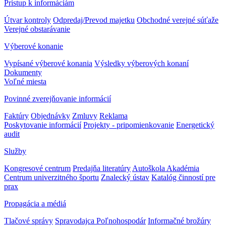
Prístup k informáciám
Útvar kontroly
Odpredaj/Prevod majetku
Obchodné verejné súťaže
Verejné obstarávanie
Výberové konanie
Vypísané výberové konania
Výsledky výberových konaní
Dokumenty
Voľné miesta
Povinné zverejňovanie informácií
Faktúry
Objednávky
Zmluvy
Reklama
Poskytovanie informácií
Projekty - pripomienkovanie
Energetický
audit
Služby
Kongresové centrum
Predajňa literatúry
Autoškola Akadémia
Centrum univerzitného športu
Znalecký ústav
Katalóg činností pre
prax
Propagácia a médiá
Tlačové správy
Spravodajca Poľnohospodár
Informačné brožúry