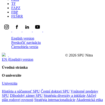
TF
FAPZ
FBP
FEŠRR
English version
Preskočiť navigáciu
Čiernobiela verzia
Ochrana osobných údajov (GDPR)
© 2026 SPU Nitra
EN (English) version
Úvodná stránka
O univerzite
Univerzita
História a súčasnosť SPU
Čestní doktori SPU
Vnútorné predpisy
SPU
Dlhodobý zámer SPU
Stratégia diverzity a inklúzie
Akčný
plán rodovej rovnosti
Stratégia internacionalizácie
Akademická etika