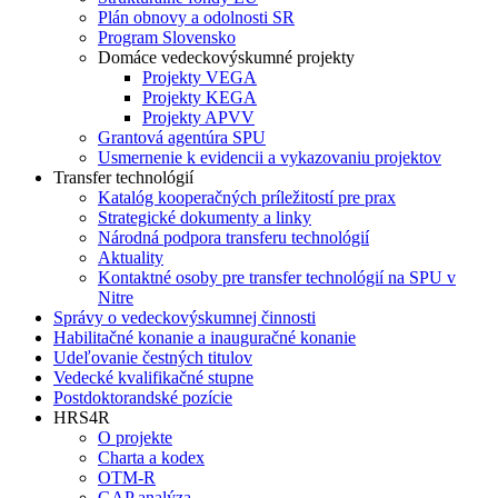
Plán obnovy a odolnosti SR
Program Slovensko
Domáce vedeckovýskumné projekty
Projekty VEGA
Projekty KEGA
Projekty APVV
Grantová agentúra SPU
Usmernenie k evidencii a vykazovaniu projektov
Transfer technológií
Katalóg kooperačných príležitostí pre prax
Strategické dokumenty a linky
Národná podpora transferu technológií
Aktuality
Kontaktné osoby pre transfer technológií na SPU v
Nitre
Správy o vedeckovýskumnej činnosti
Habilitačné konanie a inauguračné konanie
Udeľovanie čestných titulov
Vedecké kvalifikačné stupne
Postdoktorandské pozície
HRS4R
O projekte
Charta a kodex
OTM-R
GAP analýza