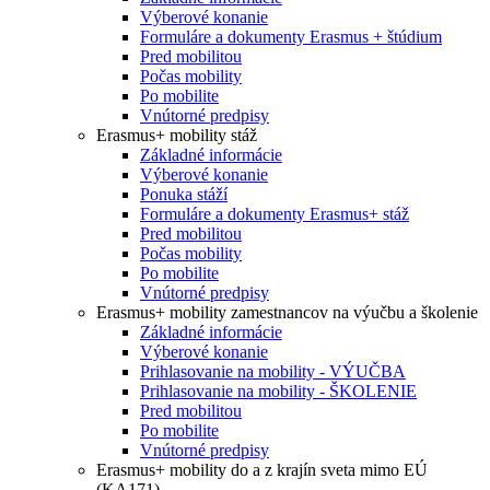
Výberové konanie
Formuláre a dokumenty Erasmus + štúdium
Pred mobilitou
Počas mobility
Po mobilite
Vnútorné predpisy
Erasmus+ mobility stáž
Základné informácie
Výberové konanie
Ponuka stáží
Formuláre a dokumenty Erasmus+ stáž
Pred mobilitou
Počas mobility
Po mobilite
Vnútorné predpisy
Erasmus+ mobility zamestnancov na výučbu a školenie
Základné informácie
Výberové konanie
Prihlasovanie na mobility - VÝUČBA
Prihlasovanie na mobility - ŠKOLENIE
Pred mobilitou
Po mobilite
Vnútorné predpisy
Erasmus+ mobility do a z krajín sveta mimo EÚ
(KA171)