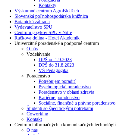
Kontakty
Výskumné centrum AgroBioTech
Slovenská poľnohospodárska knižnica
Botanická záhrada
Vydavateľstvo SPU
Centrum jazykov SPU v Nitre
Račkova dolina - Hotel Akademik
Univerzitné poradenské a podporné centrum
O nás
Vzdelávanie
DPŠ od 1.9.2023
DPŠ do 31.8.2023
VŠ Pedagogika
Poradenstvo
Potrebujem poradiť
Psychologické poradenstvo
Poradenstvo v oblasti zdravia
Kariérne poradenstvo
Sociálne, finančné a právne poradenstvo
Študenti so špecifickými potrebami
Coworking
Kontakt
Centrum informačných a komunikačných technológií
O nás