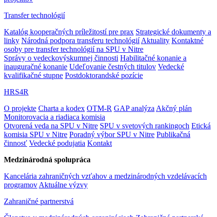
Transfer technológií
Katalóg kooperačných príležitostí pre prax
Strategické dokumenty a
linky
Národná podpora transferu technológií
Aktuality
Kontaktné
osoby pre transfer technológií na SPU v Nitre
Správy o vedeckovýskumnej činnosti
Habilitačné konanie a
inauguračné konanie
Udeľovanie čestných titulov
Vedecké
kvalifikačné stupne
Postdoktorandské pozície
HRS4R
O projekte
Charta a kodex
OTM-R
GAP analýza
Akčný plán
Monitorovacia a riadiaca komisia
Otvorená veda na SPU v Nitre
SPU v svetových rankingoch
Etická
komisia SPU v Nitre
Poradný výbor SPU v Nitre
Publikačná
činnosť
Vedecké podujatia
Kontakt
Medzinárodná spolupráca
Kancelária zahraničných vzťahov a medzinárodných vzdelávacích
programov
Aktuálne výzvy
Zahraničné partnerstvá