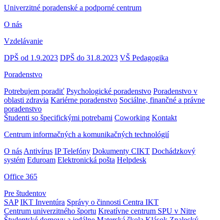
Univerzitné poradenské a podporné centrum
O nás
Vzdelávanie
DPŠ od 1.9.2023
DPŠ do 31.8.2023
VŠ Pedagogika
Poradenstvo
Potrebujem poradiť
Psychologické poradenstvo
Poradenstvo v
oblasti zdravia
Kariérne poradenstvo
Sociálne, finančné a právne
poradenstvo
Študenti so špecifickými potrebami
Coworking
Kontakt
Centrum informačných a komunikačných technológií
O nás
Antivírus
IP Telefóny
Dokumenty CIKT
Dochádzkový
systém
Eduroam
Elektronická pošta
Helpdesk
Office 365
Pre študentov
SAP
IKT Inventúra
Správy o činnosti Centra IKT
Centrum univerzitného športu
Kreatívne centrum SPU v Nitre
Študentské domovy a jedálne
Materská škola Klások
Znalecký